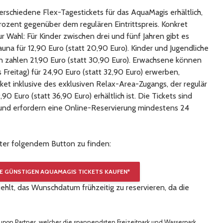
erschiedene Flex-Tagestickets für das AquaMagis erhältlich,
rozent gegenüber dem regulären Eintrittspreis. Konkret
 Wahl: Für Kinder zwischen drei und fünf Jahren gibt es
auna für 12,90 Euro (statt 20,90 Euro). Kinder und Jugendliche
n zahlen 21,90 Euro (statt 30,90 Euro). Erwachsene können
 Freitag) für 24,90 Euro (statt 32,90 Euro) erwerben,
t inklusive des exklusiven Relax-Area-Zugangs, der regulär
,90 Euro (statt 36,90 Euro) erhältlich ist. Die Tickets sind
 und erfordern eine Online-Reservierung mindestens 24
er folgendem Button zu finden:
IE GÜNSTIGEN AQUAMAGIS TICKETS KAUFEN*
lt, das Wunschdatum frühzeitig zu reservieren, da die
upon Partner, welcher die spannendsten Freizeitpark und Wasserpark