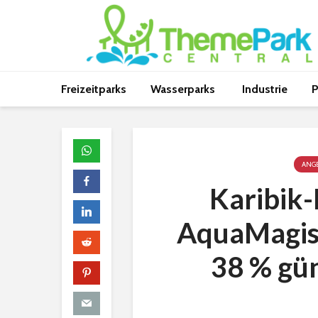
Freizeitparks
Wasserparks
Industrie
P
ANG
Karibik-
AquaMagis 
38 % gü