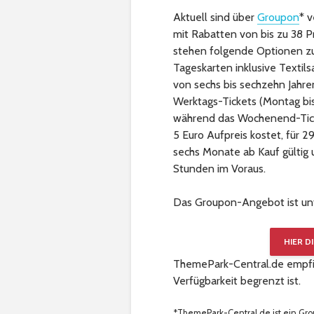
Aktuell sind über
Groupon
* v
mit Rabatten von bis zu 38 P
stehen folgende Optionen zur
Tageskarten inklusive Textils
von sechs bis sechzehn Jahre
Werktags-Tickets (Montag bis
während das Wochenend-Ticke
5 Euro Aufpreis kostet, für 29
sechs Monate ab Kauf gültig
Stunden im Voraus.
Das Groupon-Angebot ist unt
HIER D
ThemePark-Central.de empfieh
Verfügbarkeit begrenzt ist.
*ThemePark-Central.de ist ein Gro