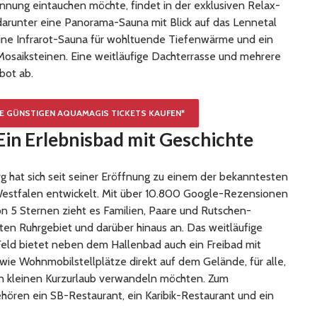
annung eintauchen möchte, findet in der exklusiven Relax-
darunter eine Panorama-Sauna mit Blick auf das Lennetal
eine Infrarot-Sauna für wohltuende Tiefenwärme und ein
saiksteinen. Eine weitläufige Dachterrasse und mehrere
bot ab.
IE GÜNSTIGEN AQUAMAGIS TICKETS KAUFEN*
in Erlebnisbad mit Geschichte
g hat sich seit seiner Eröffnung zu einem der bekanntesten
Westfalen entwickelt. Mit über 10.800 Google-Rezensionen
n 5 Sternen zieht es Familien, Paare und Rutschen-
en Ruhrgebiet und darüber hinaus an. Das weitläufige
ld bietet neben dem Hallenbad auch ein Freibad mit
ie Wohnmobilstellplätze direkt auf dem Gelände, für alle,
en kleinen Kurzurlaub verwandeln möchten. Zum
ören ein SB-Restaurant, ein Karibik-Restaurant und ein