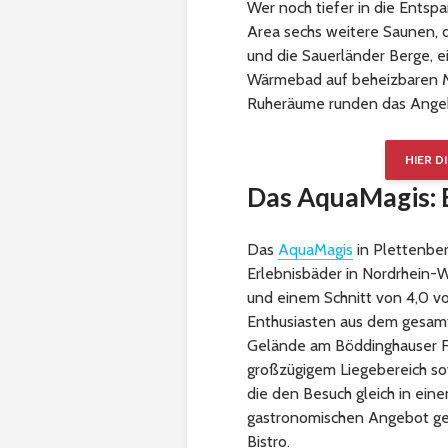
Wer noch tiefer in die Entsp
Area sechs weitere Saunen, 
und die Sauerländer Berge, 
Wärmebad auf beheizbaren Mo
Ruheräume runden das Ange
HIER D
Das AquaMagis: E
Das
AquaMagis
in Plettenber
Erlebnisbäder in Nordrhein-
und einem Schnitt von 4,0 vo
Enthusiasten aus dem gesamt
Gelände am Böddinghauser Fe
großzügigem Liegebereich sow
die den Besuch gleich in ein
gastronomischen Angebot geh
Bistro.