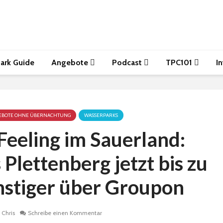
ark Guide
Angebote
Podcast
TPC101
I
EBOTE OHNE ÜBERNACHTUNG
WASSERPARKS
Feeling im Sauerland:
Plettenberg jetzt bis zu
nstiger über Groupon
Chris
Schreibe einen Kommentar