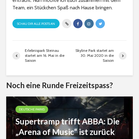
entfacht. Nun möchte ich Euch zusammen mit dem
Team, ein Stückchen Spaß nach Hause bringen.
SCHAU DIR ALLE POSTS AN
Erlebnispark Steinau
Skyline Park startet am
startet am 16. Mai in die
30. Mai 2020 in die
Saison
Saison
Noch eine Runde Freizeitspass?
DEUTSCHE PARKS
Supertramp trifft ABBA: Die
„Arena of Music“ ist zurück