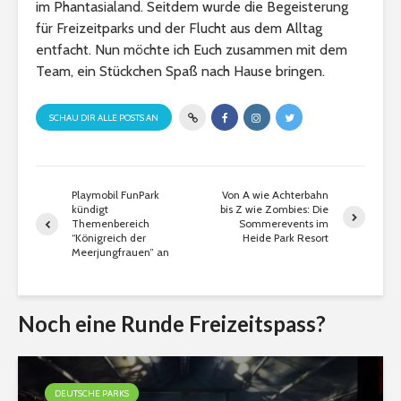
im Phantasialand. Seitdem wurde die Begeisterung
für Freizeitparks und der Flucht aus dem Alltag
entfacht. Nun möchte ich Euch zusammen mit dem
Team, ein Stückchen Spaß nach Hause bringen.
SCHAU DIR ALLE POSTS AN
Playmobil FunPark
Von A wie Achterbahn
kündigt
bis Z wie Zombies: Die
Themenbereich
Sommerevents im
“Königreich der
Heide Park Resort
Meerjungfrauen” an
Noch eine Runde Freizeitspass?
DEUTSCHE PARKS