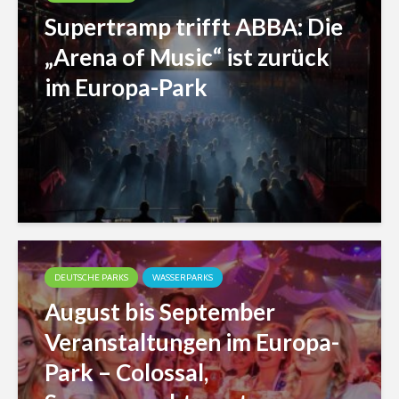
Supertramp trifft ABBA: Die
„Arena of Music“ ist zurück
im Europa-Park
DEUTSCHE PARKS
WASSERPARKS
August bis September
Veranstaltungen im Europa-
Park – Colossal,