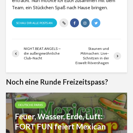
entfacht. Nun möchte ich Euch zusammen mit dem
Team, ein Stückchen Spaß nach Hause bringen.
SCHAU DIR ALLE POSTS AN
NIGHT.BEAT.ANGELS –
Staunen und
die außergewöhnliche
Mitmachen: Live-
Club-Nacht
Schnitzen in der
Eiswelt Rövershagen
Noch eine Runde Freizeitspass?
DEUTSCHE PARKS
Feuer, Wasser, Erde, Luft:
FORT FUN feiert Mexican