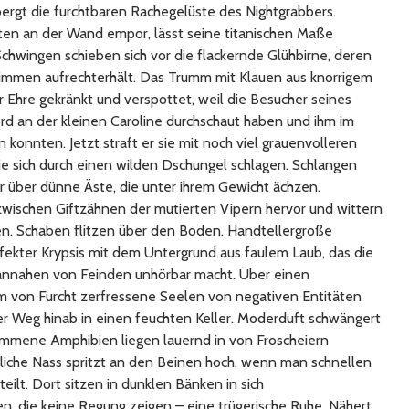
rgt die furchtbaren Rachegelüste des Nightgrabbers.
ten an der Wand empor, lässt seine titanischen Maße
hwingen schieben sich vor die flackernde Glühbirne, deren
immen aufrechterhält. Das Trumm mit Klauen aus knorrigem
er Ehre gekränkt und verspottet, weil die Besucher seines
rd an der kleinen Caroline durchschaut haben und ihm im
onnten. Jetzt straft er sie mit noch viel grauenvolleren
e sich durch einen wilden Dschungel schlagen. Schlangen
r über dünne Äste, die unter ihrem Gewicht ächzen.
wischen Giftzähnen der mutierten Vipern hervor und wittern
n. Schaben flitzen über den Boden. Handtellergroße
ekter Krypsis mit dem Untergrund aus faulem Laub, das die
annahen von Feinden unhörbar macht. Über einen
em von Furcht zerfressene Seelen von negativen Entitäten
er Weg hinab in einen feuchten Keller. Moderduft schwängert
kommene Amphibien liegen lauernd in von Froscheiern
liche Nass spritzt an den Beinen hoch, wenn man schnellen
teilt. Dort sitzen in dunklen Bänken in sich
, die keine Regung zeigen – eine trügerische Ruhe. Nähert