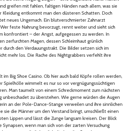
und greifen mit fahlen, faltigen Händen nach allem, was sie
er Kleidung entkommt man den düsteren Schatten. Doch
et neues Ungemach. Ein blutverschmierter Zahnarzt
 Wer feste Nahrung bevorzugt, rennt weiter und sieht sich
m konfrontiert – der Angst, aufgegessen zu werden. In
n zerfurchten Magen, dessen Schleimhaut grünlich
 durch den Verdauungstrakt. Die Bilder setzen sich im
cht mehr los. Die Rache des Nightgrabbers verfehlt ihre
llt im Big Shoe Casino. Ob hier auch bald Köpfe rollen werden,
der Spielhölle wimmelt es nur so vor vergnügungssüchtigen
eren. Man taumelt von einem Schreckmoment zum nächsten
ung unbeschadet zu überstehen. Wie gerne würden die Augen
erin an der Pole-Dance-Stange verweilen und ihre sinnlichen
ie sie die Männer um den Verstand bringt, umschließt einen
roten Lippen und lässt die Zunge langsam kreisen. Der Blick
die Synapsen, wenn man sich von der zarten Versuchung