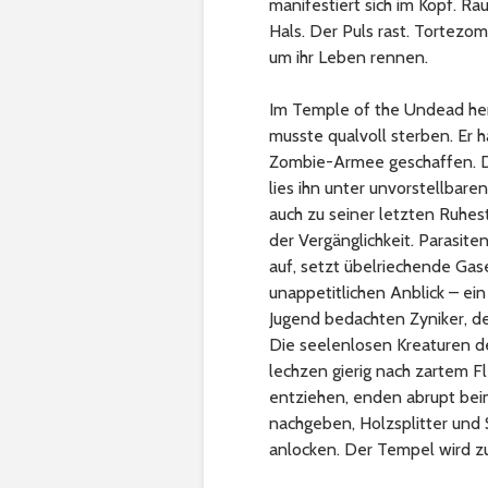
manifestiert sich im Kopf. Ra
Hals. Der Puls rast. Tortez
um ihr Leben rennen.
Im Temple of the Undead herr
musste qualvoll sterben. Er h
Zombie-Armee geschaffen. Da
lies ihn unter unvorstellba
auch zu seiner letzten Ruhe
der Vergänglichkeit. Parasit
auf, setzt übelriechende Gase
unappetitlichen Anblick – ei
Jugend bedachten Zyniker, de
Die seelenlosen Kreaturen de
lechzen gierig nach zartem Fl
entziehen, enden abrupt beim
nachgeben, Holzsplitter und 
anlocken. Der Tempel wird zu