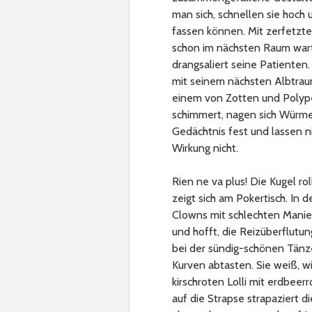
man sich, schnellen sie hoch 
fassen können. Mit zerfetzt
schon im nächsten Raum wart
drangsaliert seine Patienten.
mit seinem nächsten Albtrau
einem von Zotten und Polype
schimmert, nagen sich Würmer
Gedächtnis fest und lassen ni
Wirkung nicht.
Rien ne va plus! Die Kugel ro
zeigt sich am Pokertisch. In 
Clowns mit schlechten Mani
und hofft, die Reizüberflut
bei der sündig-schönen Tänz
Kurven abtasten. Sie weiß, w
kirschroten Lolli mit erdbeer
auf die Strapse strapaziert 