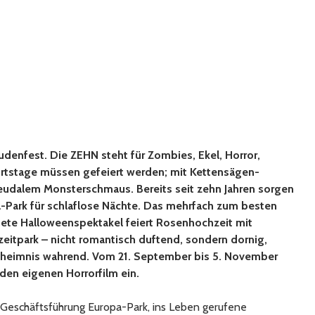
eudenfest. Die ZEHN steht für Zombies, Ekel, Horror,
rtstage müssen gefeiert werden; mit Kettensägen-
eudalem Monsterschmaus. Bereits seit zehn Jahren sorgen
a-Park für schlaflose Nächte. Das mehrfach zum besten
ete Halloweenspektakel feiert Rosenhochzeit mit
eitpark – nicht romantisch duftend, sondern dornig,
eheimnis wahrend. Vom 21. September bis 5. November
 den eigenen Horrorfilm ein.
Geschäftsführung Europa-Park, ins Leben gerufene