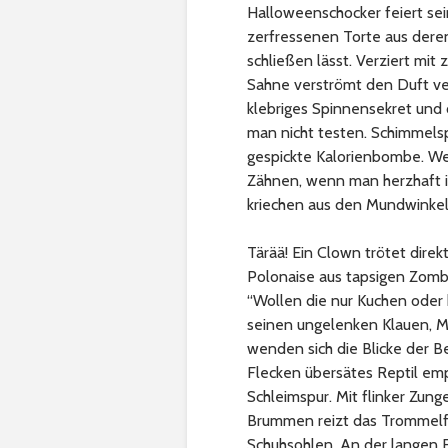
Halloweenschocker feiert sei
zerfressenen Torte aus deren
schließen lässt. Verziert mit
Sahne verströmt den Duft ver
klebriges Spinnensekret und
man nicht testen. Schimmelsp
gespickte Kalorienbombe. We
Zähnen, wenn man herzhaft i
kriechen aus den Mundwinkel
Tärää! Ein Clown trötet direk
Polonaise aus tapsigen Zombi
“Wollen die nur Kuchen oder 
seinen ungelenken Klauen, Ma
wenden sich die Blicke der B
Flecken übersätes Reptil emp
Schleimspur. Mit flinker Zung
Brummen reizt das Trommelfe
Schuhsohlen. An der langen F