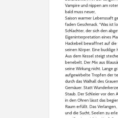
Vampire und nippen am roten 
bald muss neuer,
Saison warmer Lebenssaft ge
faden Geschmack. “Was ist los
Schlachter, der sich den abg
Eigeninterpretation eines Mas
Hackebeil bewaffnet auf die
seinen Körper. Eine bucklige 
Aus dem Kessel steigt stech
benebelt. Der Mix aus Blaus
seine Wirkung nicht. Lange g
aufgewirbelte Tropfen der t
durch das Walhall des Grauen
Gemäuer. Statt Wunderkerzen
Staub. Der Schleier vor den 
in den Ohren lässt das begi
Raum erfüllt. Das Verlangen, 
und die Sucht, Seelen zu erle