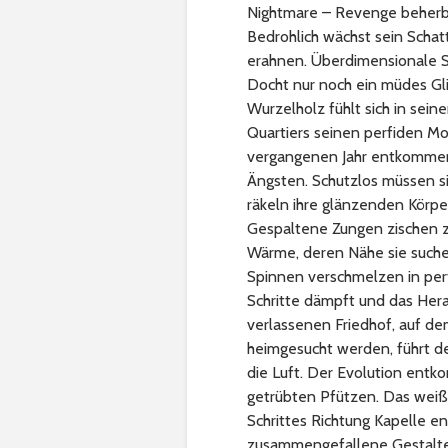
Nightmare – Revenge beherbe
Bedrohlich wächst sein Schat
erahnen. Überdimensionale Sc
Docht nur noch ein müdes Gl
Wurzelholz fühlt sich in sein
Quartiers seinen perfiden Mo
vergangenen Jahr entkommen k
Ängsten. Schutzlos müssen si
räkeln ihre glänzenden Körpe
Gespaltene Zungen zischen z
Wärme, deren Nähe sie suche
Spinnen verschmelzen in perf
Schritte dämpft und das Her
verlassenen Friedhof, auf d
heimgesucht werden, führt d
die Luft. Der Evolution ent
getrübten Pfützen. Das weiß
Schrittes Richtung Kapelle en
zusammengefallene Gestalten