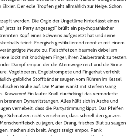
Elixier. Der edle Tropfen geht allmählich zur Neige. Schon
zapft werden. Die Orgie der Ungetüme hinterlässt einen
? Jetzt ist Party angesagt!” brüllt ein psychopathischer
etrennten Kopf eines Schweins aufgesetzt hat und seine
kenballs feiert. Energisch gestikulierend rennt er mit einem
 verängstigte Meute zu. Fleischfetzen baumeln dabei um
Hexe lockt mit knochigem Finger, ihren Zaubertrank zu testen.
ender Dampf empor, der die Atemwege reizt und die Sinne
äure, Vogelbeeren, Engelstrompete und Fingerhut verfehlt
räulich-gelbliche Stoffbänder saugen vom Rühren im Kessel
euflischen Brühe auf. Die Mumie wankt mit steifem Gang
s. Krawumm! Ein lauter Knall durchdringt das vermoderte
 brennen Dynamitstangen. Alles hüllt sich in Asche und
Augen vernebelt, dass die Partystimmung kippt. Das Pfeifen
erige Schmatzen nicht vernehmen, dass schnell den ganzen
Menschenfleisch zu jagen, der Drang, frisches Blut zu saugen
gen, machen sich breit. Angst steigt empor, Panik