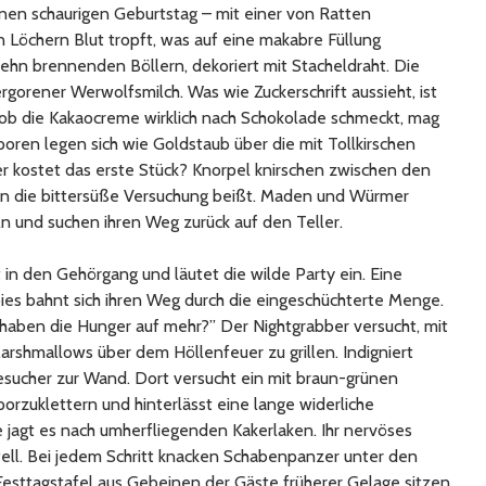
nen schaurigen Geburtstag – mit einer von Ratten
 Löchern Blut tropft, was auf eine makabre Füllung
 zehn brennenden Böllern, dekoriert mit Stacheldraht. Die
gorener Werwolfsmilch. Was wie Zuckerschrift aussieht, ist
 ob die Kakaocreme wirklich nach Schokolade schmeckt, mag
oren legen sich wie Goldstaub über die mit Tollkirschen
r kostet das erste Stück? Knorpel knirschen zwischen den
n die bittersüße Versuchung beißt. Maden und Würmer
n und suchen ihren Weg zurück auf den Teller.
t in den Gehörgang und läutet die wilde Party ein. Eine
es bahnt sich ihren Weg durch die eingeschüchterte Menge.
haben die Hunger auf mehr?” Der Nightgrabber versucht, mit
rshmallows über dem Höllenfeuer zu grillen. Indigniert
esucher zur Wand. Dort versucht ein mit braun-grünen
orzuklettern und hinterlässt eine lange widerliche
e jagt es nach umherfliegenden Kakerlaken. Ihr nervöses
ll. Bei jedem Schritt knacken Schabenpanzer unter den
esttagstafel aus Gebeinen der Gäste früherer Gelage sitzen