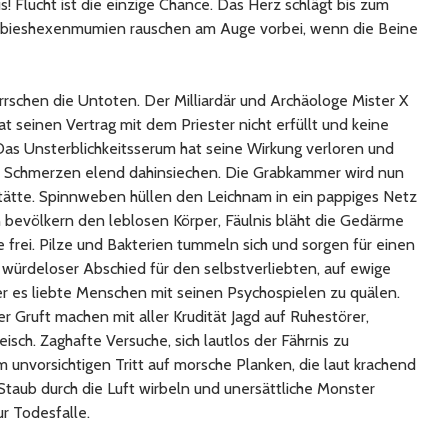
us! Flucht ist die einzige Chance. Das Herz schlägt bis zum
ombieshexenmumien rauschen am Auge vorbei, wenn die Beine
schen die Untoten. Der Milliardär und Archäologe Mister X
at seinen Vertrag mit dem Priester nicht erfüllt und keine
s Unsterblichkeitsserum hat seine Wirkung verloren und
ren Schmerzen elend dahinsiechen. Die Grabkammer wird nun
stätte. Spinnweben hüllen den Leichnam in ein pappiges Netz
en bevölkern den leblosen Körper, Fäulnis bläht die Gedärme
 frei. Pilze und Bakterien tummeln sich und sorgen für einen
n würdeloser Abschied für den selbstverliebten, auf ewige
r es liebte Menschen mit seinen Psychospielen zu quälen.
r Gruft machen mit aller Krudität Jagd auf Ruhestörer,
eisch. Zaghafte Versuche, sich lautlos der Fährnis zu
 unvorsichtigen Tritt auf morsche Planken, die laut krachend
Staub durch die Luft wirbeln und unersättliche Monster
r Todesfalle.