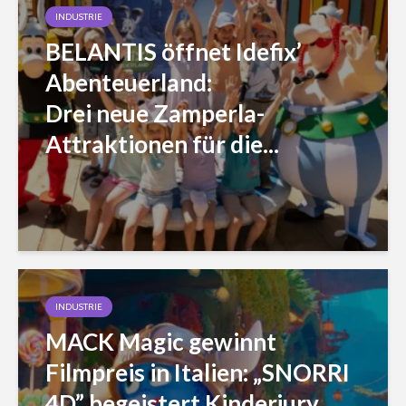
INDUSTRIE
BELANTIS öffnet Idefix’
Abenteuerland:
Drei neue Zamperla-
Attraktionen für die...
INDUSTRIE
MACK Magic gewinnt
Filmpreis in Italien: „SNORRI
4D” begeistert Kinderjury