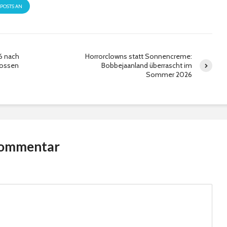
 POSTS AN
26 nach
Horrorclowns statt Sonnencreme:
lossen
Bobbejaanland überrascht im
Sommer 2026
Kommentar