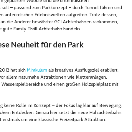
em geplanten Woodie sind die unterirdischen
n soll – passend zum Parkkonzept – durch Tunnel führen und
n unterirdischen Erlebniswelten aufgreifen. Trotz dessen,
ht an die Anderer bewährter GCI Achterbahnen rankommen,
e gute Family Thrill Achterbahn handeln.
se Neuheit für den Park
 2012 hat sich
Mirakulum
als kreatives Ausflugsziel etabliert.
 vor allem naturnahe Attraktionen wie Kletteranlagen,
 Wasserspielbereiche und einen großen Holzspielplatz mit
g keine Rolle im Konzept – der Fokus lag klar auf Bewegung,
lichem Entdecken. Genau hier setzt die neue Holzachterbahn
 erstmals um eine klassische Freizeitpark Attraktion.