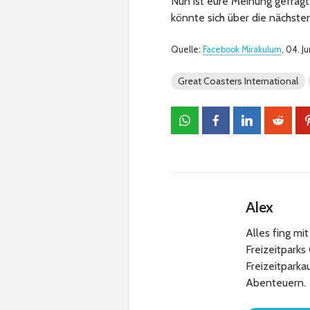
Nun ist eure Meinung gefragt:
könnte sich über die nächsten
Quelle:
Facebook Mirakulum
, 04. J
Great Coasters International
Alex
Alles fing m
Freizeitparks
Freizeitpark
Abenteuern.