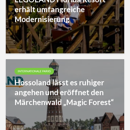
erhält umfangreiche
Modernisierung
INTERNATIONALE PARKS
Hossoland lässt es ruhiger
angehen und eröffnet den
Märchenwald „Magic Forest“