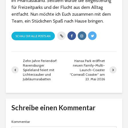
im Phantasialand. Seitdem wurde die Begeisterung
für Freizeitparks und der Flucht aus dem Alltag
entfacht. Nun möchte ich Euch zusammen mit dem
Team, ein Stückchen Spaß nach Hause bringen.
SCHAU DIR ALLE POSTS AN
Zehn Jahre Feriendorf:
Hansa Park eröffnet
Ravensburger
neuen Family-Multi-
Spieleland feiert mit
Launch-Coaster
Lichterzauber und
“Cornwall Coaster” am
Jubiläumsrabatten
23. Mai 2026
Schreibe einen Kommentar
Kommentar