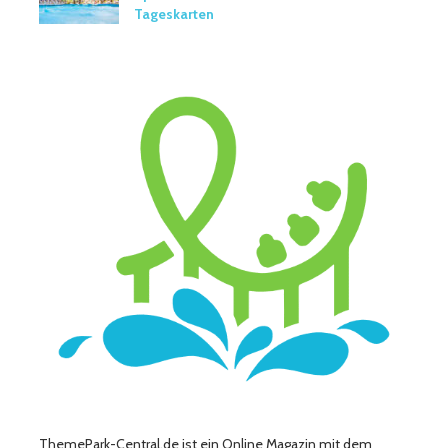
Tageskarten
ThemePark-Central.de ist ein Online Magazin mit dem