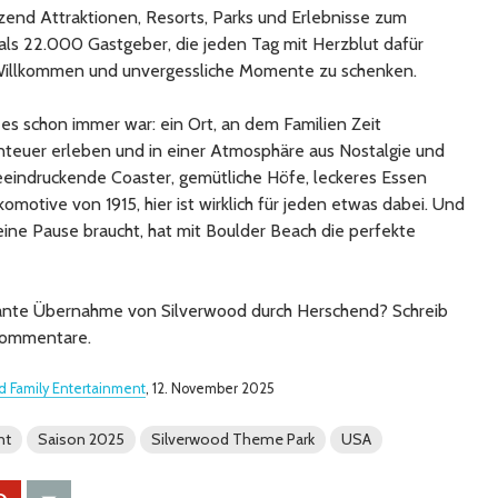
end Attraktionen, Resorts, Parks und Erlebnisse zum
als 22.000 Gastgeber, die jeden Tag mit Herzblut dafür
Willkommen und unvergessliche Momente zu schenken.
 es schon immer war: ein Ort, an dem Familien Zeit
nteuer erleben und in einer Atmosphäre aus Nostalgie und
eeindruckende Coaster, gemütliche Höfe, leckeres Essen
omotive von 1915, hier ist wirklich für jeden etwas dabei. Und
ine Pause braucht, hat mit Boulder Beach die perfekte
lante Übernahme von Silverwood durch Herschend? Schreib
 Kommentare.
 Family Entertainment
, 12. November 2025
nt
Saison 2025
Silverwood Theme Park
USA