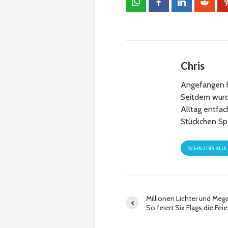
Chris
Angefangen h
Seitdem wurde
Alltag entfa
Stückchen Sp
SCHAU DIR ALLE
Millionen Lichter und Mega
So feiert Six Flags die Fei