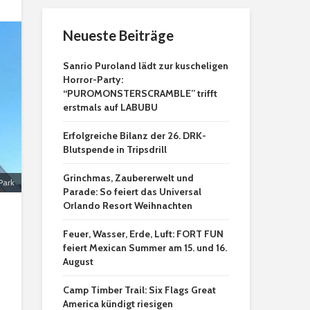
Neueste Beiträge
Sanrio Puroland lädt zur kuscheligen
Horror-Party:
“PUROMONSTERSCRAMBLE” trifft
erstmals auf LABUBU
Erfolgreiche Bilanz der 26. DRK-
Blutspende in Tripsdrill
Grinchmas, Zaubererwelt und
Park
Parade: So feiert das Universal
Orlando Resort Weihnachten
Feuer, Wasser, Erde, Luft: FORT FUN
feiert Mexican Summer am 15. und 16.
August
Camp Timber Trail: Six Flags Great
America kündigt riesigen