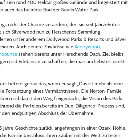
auf sein rund 400 Hektar großes Gelände und begeistert mit
er auch das beliebte Boulder Beach Water Park.
dings nicht der Charme verändern, den sie seit Jahrzehnten
lt sich Silverwood nun zu Herschends Sammlung
denen unter anderem Dollywood Parks & Resorts und Silver
 gehören. Auch neuere Zuwächse wie
Kennywood
,
mpounce
stehen bereits unter Herschends Dach. Ziel bleibt
en und Erlebnisse zu schaffen, die man am liebsten direkt
 betont genau das, wenn er sagt „Das ist mehr als eine
ie Fortsetzung eines Vermächtnisses“. Die Norton-Familie
eben und damit den Weg freigemacht, die Vision des Parks
hrend die Parteien bereits im Due-Diligence-Prozess sind,
ür den endgültigen Abschluss der Übernahme.
75 Jahre Geschichte zurück, angefangen in einer Ozark-Höhle,
die Familie beschloss, ihren Zauber mit der Welt zu teilen.