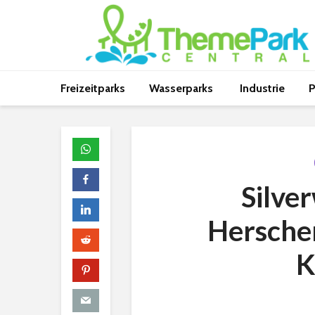
Freizeitparks
Wasserparks
Industrie
P
Silve
Herschen
K