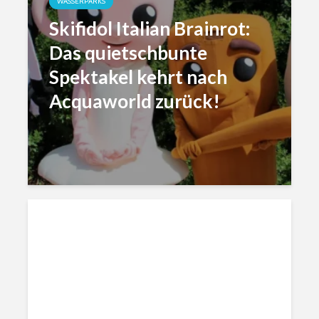
WASSERPARKS
Skifidol Italian Brainrot:
Das quietschbunte
Spektakel kehrt nach
Acquaworld zurück!