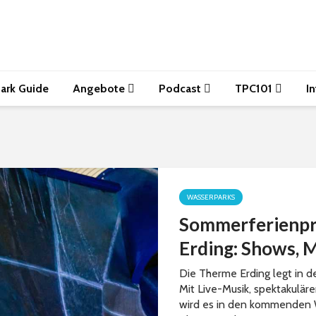
ark Guide
Angebote
Podcast
TPC101
I
WASSERPARKS
Sommerferienpr
Erding: Shows, 
Die Therme Erding legt in 
Mit Live-Musik, spektakulä
wird es in den kommenden W