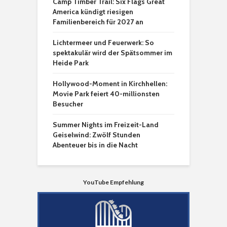
Camp Timber Trail: Six Flags Great
America kündigt riesigen
Familienbereich für 2027 an
Lichtermeer und Feuerwerk: So
spektakulär wird der Spätsommer im
Heide Park
Hollywood-Moment in Kirchhellen:
Movie Park feiert 40-millionsten
Besucher
Summer Nights im Freizeit-Land
Geiselwind: Zwölf Stunden
Abenteuer bis in die Nacht
YouTube Empfehlung