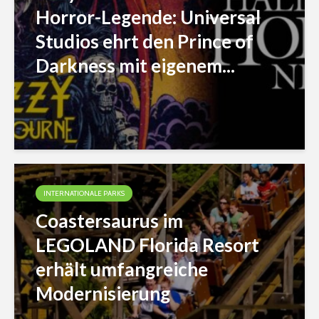
Horror-Legende: Universal
Studios ehrt den Prince of
Darkness mit eigenem...
INTERNATIONALE PARKS
Coastersaurus im
LEGOLAND Florida Resort
erhält umfangreiche
Modernisierung