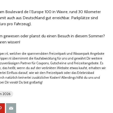
 am Boulevard de l’Europe 100 in Wavre, rund 30 Kilometer
mit auch aus Deutschland gut erreichbar. Parkplätze sind
Euro pro Fahrzeug).
gium gewesen oder planst du einen Besuch in diesem Sommer?
ren wissen!
pper.nl, welcher die spannendsten Freizeitpark und Wasserpark Angebote
ipper.nl übernimmt die Kaufabwicklung für uns und gewährt Dir weitere
 zuverlässigen Partner für Coupons, Gutscheine und Freizeitangebote. Es
k, das heißt, wenn du auf der verlinkten Website etwas kaufst, erhalten wir
erlei Einfluss darauf, wie wir den Freizeitpark oder das Erlebnisbad
h natürlich keinerlei zusätzlicher Kosten! Allerdings hilfst du uns und
i Dir vorab! Du bist großartig!
n 2026