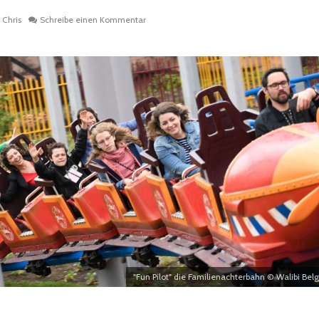
Chris
Schreibe einen Kommentar
"Fun Pilot" die Familienachterbahn © Walibi Bel