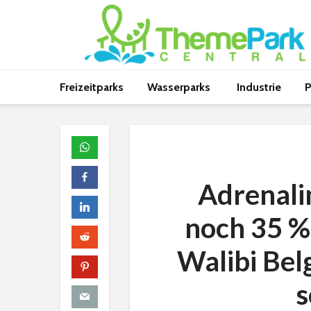
Freizeitparks
Wasserparks
Industrie
P
Adrenalin
noch 35 % 
Walibi Bel
s