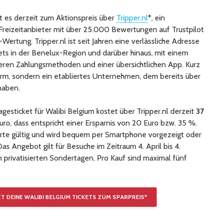
bt es derzeit zum Aktionspreis über
Tripper.nl
*, ein
Freizeitanbieter mit über 25.000 Bewertungen auf Trustpilot
Wertung. Tripper.nl ist seit Jahren eine verlässliche Adresse
kets in der Benelux-Region und darüber hinaus, mit einem
ren Zahlungsmethoden und einer übersichtlichen App. Kurz
orm, sondern ein etabliertes Unternehmen, dem bereits über
 haben.
gesticket für Walibi Belgium kostet über Tripper.nl derzeit
37
uro, dass entspricht einer Ersparnis von 20 Euro bzw. 35 %.
skarte gültig und wird bequem per Smartphone vorgezeigt oder
 Angebot gilt für Besuche im Zeitraum 4. April bis 4.
privatisierten Sondertagen. Pro Kauf sind maximal fünf
ZT DEINE WALIBI BELGIUM TICKETS ZUM SPARPREIS*