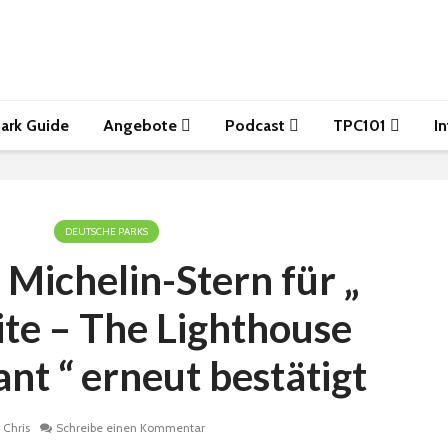
ark Guide
Angebote
Podcast
TPC101
I
DEUTSCHE PARKS
 Michelin-Stern für „
te – The Lighthouse
nt “ erneut bestätigt
Chris
Schreibe einen Kommentar