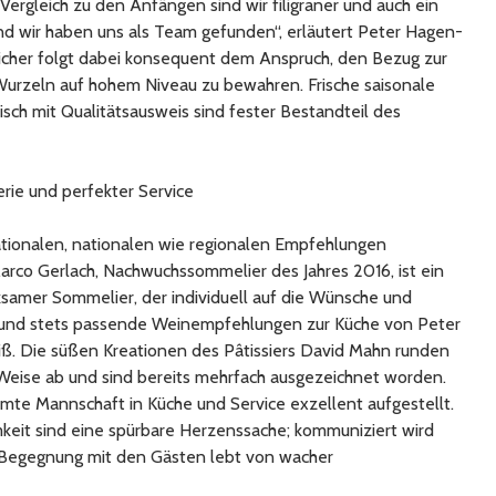
Vergleich zu den Anfängen sind wir filigraner und auch ein
d wir haben uns als Team gefunden“, erläutert Peter Hagen-
eicher folgt dabei konsequent dem Anspruch, den Bezug zur
urzeln auf hohem Niveau zu bewahren. Frische saisonale
isch mit Qualitätsausweis sind fester Bestandteil des
erie und perfekter Service
nationalen, nationalen wie regionalen Empfehlungen
rco Gerlach, Nachwuchssommelier des Jahres 2016, ist ein
samer Sommelier, der individuell auf die Wünsche und
 und stets passende Weinempfehlungen zur Küche von Peter
. Die süßen Kreationen des Pâtissiers David Mahn runden
Weise ab und sind bereits mehrfach ausgezeichnet worden.
amte Mannschaft in Küche und Service exzellent aufgestellt.
mkeit sind eine spürbare Herzenssache; kommuniziert wird
e Begegnung mit den Gästen lebt von wacher