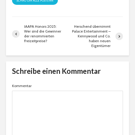
SCHAU DIR ALLE POSTS AN
IAAPA Honors 2025:
Herschend übernimmt
Wer sind die Gewinner
Palace Entertainment –
der renommierten
Kennywood und Co.
Freizeitpreise?
haben neuen
Eigentümer
Schreibe einen Kommentar
Kommentar