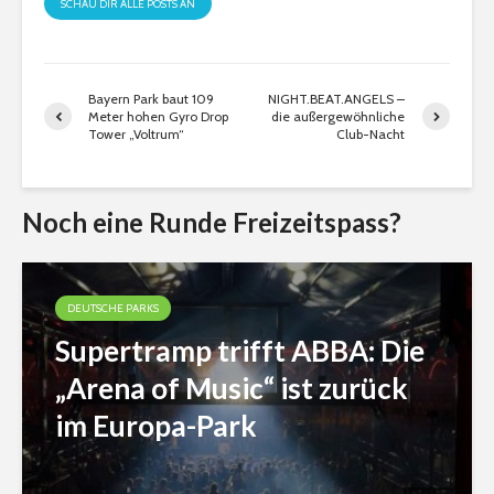
SCHAU DIR ALLE POSTS AN
Bayern Park baut 109
NIGHT.BEAT.ANGELS –
Meter hohen Gyro Drop
die außergewöhnliche
Tower „Voltrum“
Club-Nacht
Noch eine Runde Freizeitspass?
DEUTSCHE PARKS
Supertramp trifft ABBA: Die
„Arena of Music“ ist zurück
im Europa-Park