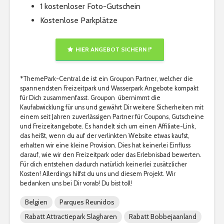
1 kostenloser Foto-Gutschein
Kostenlose Parkplätze
HIER ANGEBOT SICHERN !*
*ThemePark-Central.de ist ein Groupon Partner, welcher die
spannendsten Freizeitpark und Wasserpark Angebote kompakt
für Dich zusammenfasst. Groupon übernimmt die
Kaufabwicklung für uns und gewährt Dir weitere Sicherheiten mit
einem seit Jahren zuverlässigen Partner für Coupons, Gutscheine
und Freizeitangebote. Es handelt sich um einen Affiliate-Link,
das heißt, wenn du auf der verlinkten Website etwas kaufst,
erhalten wir eine kleine Provision. Dies hat keinerlei Einfluss
darauf, wie wir den Freizeitpark oder das Erlebnisbad bewerten.
Für dich entstehen dadurch natürlich keinerlei zusätzlicher
Kosten! Allerdings hilfst du uns und diesem Projekt. Wir
bedanken uns bei Dir vorab! Du bist toll!
Belgien
Parques Reunidos
Rabatt Attractiepark Slagharen
Rabatt Bobbejaanland