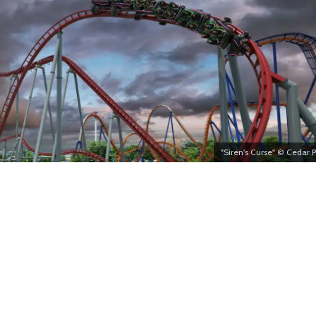
"Siren's Curse" © Cedar P