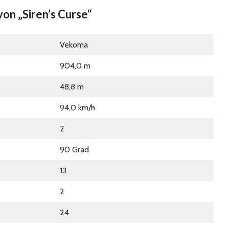
on „Siren’s Curse“
Vekoma
904,0 m
48,8 m
94,0 km/h
2
90 Grad
13
2
24