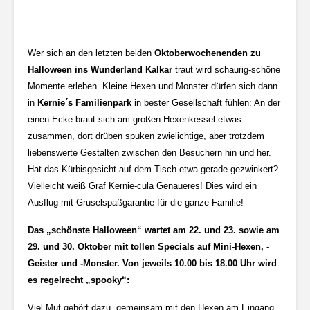
Wer sich an den letzten beiden
Oktoberwochenenden zu
Halloween ins Wunderland Kalkar
traut wird schaurig-schöne
Momente erleben. Kleine Hexen und Monster dürfen sich dann
in
Kernie´s Familienpark
in bester Gesellschaft fühlen: An der
einen Ecke braut sich am großen Hexenkessel etwas
zusammen, dort drüben spuken zwielichtige, aber trotzdem
liebenswerte Gestalten zwischen den Besuchern hin und her.
Hat das Kürbisgesicht auf dem Tisch etwa gerade gezwinkert?
Vielleicht weiß Graf Kernie-cula Genaueres! Dies wird ein
Ausflug mit Gruselspaßgarantie für die ganze Familie!
Das „schönste Halloween“ wartet am 22. und 23. sowie am
29. und 30. Oktober mit tollen Specials auf Mini-Hexen, -
Geister und -Monster. Von jeweils 10.00 bis 18.00 Uhr wird
es regelrecht „spooky“:
Viel Mut gehört dazu, gemeinsam mit den Hexen am Eingang