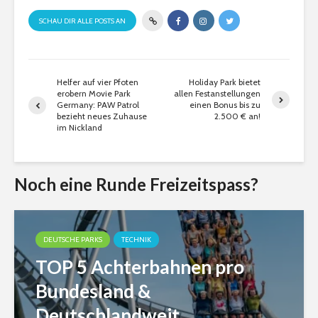
SCHAU DIR ALLE POSTS AN
Helfer auf vier Pfoten
Holiday Park bietet
erobern Movie Park
allen Festanstellungen
Germany: PAW Patrol
einen Bonus bis zu
bezieht neues Zuhause
2.500 € an!
im Nickland
Noch eine Runde Freizeitspass?
DEUTSCHE PARKS
TECHNIK
TOP 5 Achterbahnen pro
Bundesland &
Deutschlandweit