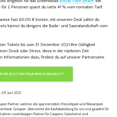
tolles Angebot für das Erlebnisbad
Kristall Palm Beach
. Bei
 für 2 Personen sparst du satte 41 % vom normalen Tarif.
weise fast 60,00 € kosten, mit unserem Deal zahlst du
ickets kannst du übrigens die Bade- und Saunalandschaft vom
ften Tickets bis zum 31. Dezember 2021 ihre Gültigkeit
inen Druck oder Stress, diese in der nächsten Zeit
n Informationen dazu, findest du auf unserer Partnerseite.
R DIR JETZT DAS PALM BEACH ANGEBOT!*
, 09. Juni 2021
upon Partner, welcher die spannendsten Freizeitpark und Wasserpark
enfasst. Groupon übernimmt die Kaufabwicklung für uns und gewährt Dir
t Jahren zuverlässigen Partner für Coupons, Gutscheine und