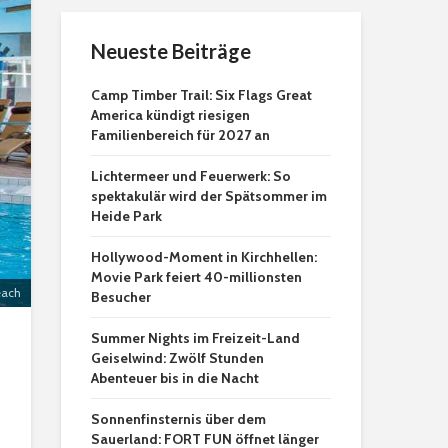
Neueste Beiträge
Camp Timber Trail: Six Flags Great
America kündigt riesigen
Familienbereich für 2027 an
Lichtermeer und Feuerwerk: So
spektakulär wird der Spätsommer im
Heide Park
Hollywood-Moment in Kirchhellen:
Movie Park feiert 40-millionsten
each
Besucher
Summer Nights im Freizeit-Land
Geiselwind: Zwölf Stunden
Abenteuer bis in die Nacht
Sonnenfinsternis über dem
Sauerland: FORT FUN öffnet länger