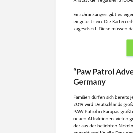
Anstatt der regulären 31,00€ 
Einschränkungen gibt es eigen
eingelöst sein. Die Karten er
zugeschickt. Diese müssen d
“Paw Patrol Adve
Germany
Familien dürfen sich bereits 
2019 wird Deutschlands größ
PAW Patrol in Europas größ
neuen Attraktionen, vielen g
der aus der beliebten Nickel
erweckt und für alle Fans de