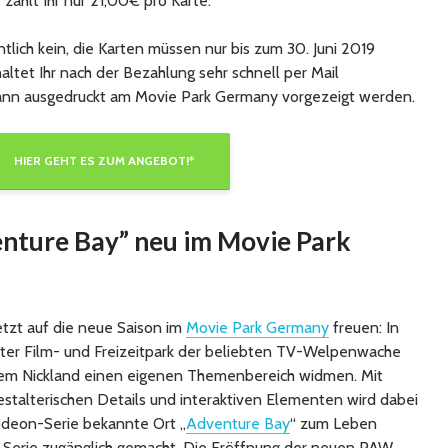
zahlt Ihr nur 21,00€ pro Karte.
tlich kein, die Karten müssen nur bis zum 30. Juni 2019
haltet Ihr nach der Bezahlung sehr schnell per Mail
ann ausgedruckt am Movie Park Germany vorgezeigt werden.
HIER GEHT ES ZUM ANGEBOT!*
nture Bay” neu im Movie Park
jetzt auf die neue Saison im
Movie Park Germany
freuen: In
ter Film- und Freizeitpark der beliebten TV-Welpenwache
tem Nickland einen eigenen Themenbereich widmen. Mit
estalterischen Details und interaktiven Elementen wird dabei
odeon-Serie bekannte Ort „
Adventure Bay
“ zum Leben
r Serie zugänglich gemacht. Die Eröffnung der neuen PAW