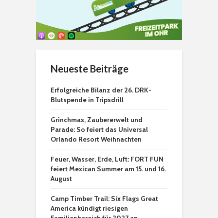
Neueste Beiträge
Erfolgreiche Bilanz der 26. DRK-
Blutspende in Tripsdrill
Grinchmas, Zaubererwelt und
Parade: So feiert das Universal
Orlando Resort Weihnachten
Feuer, Wasser, Erde, Luft: FORT FUN
feiert Mexican Summer am 15. und 16.
August
Camp Timber Trail: Six Flags Great
America kündigt riesigen
Familienbereich für 2027 an