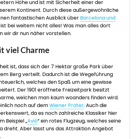
Metern Höhe und ist mit Sicherheit einer der
nserem Kontinent. Durch diese außergewöhnliche
einen fantastischen Ausblick über
Barcelona und
 ist bei weitem nicht alles! Was man alles dort
wir dir nun näher vorstellen.
it viel Charme
eit ist, dass sich der 7 Hektar große Park über
m Berg verteilt. Dadurch ist die Wegeführung
euerlich, welches den Spaß um eine gewisse
itert. Der 1901 eröffnete Freizeitpark besitzt
harme, welchen man kaum woanders finden wird.
inlich noch auf dem
Wiener Prater
. Auch die
erkenswert, da es noch zahlreiche Klassiker hier
m Beispiel „
Avió
“ ein rotes Flugzeug, welches seine
 dreht. Aber lasst uns das Attraktion Angebot
.