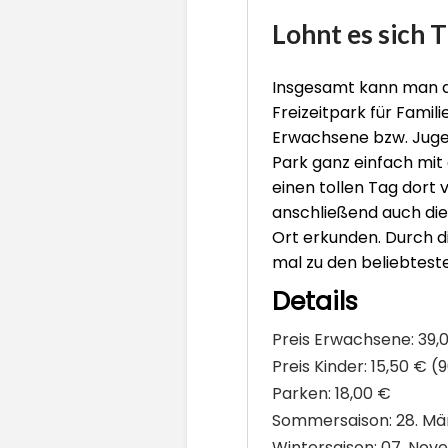
Lohnt es sich 
Insgesamt kann man du
Freizeitpark für Famil
Erwachsene bzw. Juge
Park ganz einfach mit
einen tollen Tag dort
anschließend auch di
Ort erkunden. Durch d
mal zu den beliebteste
Details
Preis Erwachsene:
39,
Preis Kinder:
15,50 € (
Parken:
18,00 €
Sommersaison:
28. Mä
Wintersaison:
07. Nove