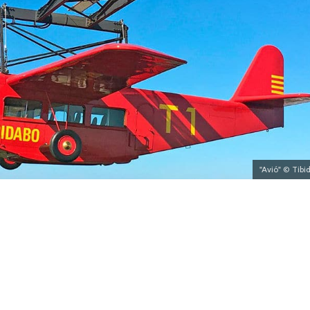
"Avió" © Tibi