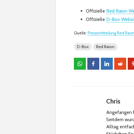
Offizielle
Red Raion W
Offizielle
D-Box Websi
Quelle:
Pressemitteilung Red Raio
D-Box
Red Raion
Chris
Angefangen h
Seitdem wurde
Alltag entfa
Stückchen Sp