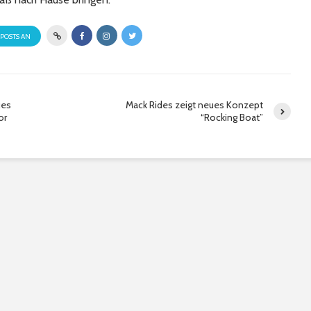
 POSTS AN
ues
Mack Rides zeigt neues Konzept
or
“Rocking Boat”