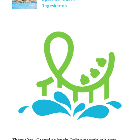
Tageskarten
ThemePark-Central.de ist ein Online Magazin mit dem