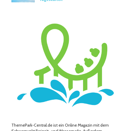
ThemePark-Central.de ist ein Online Magazin mit dem
Schwerpunkt Freizeit- und Wasserparks. Außerdem