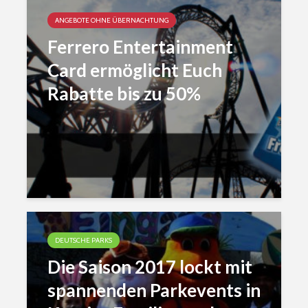
ANGEBOTE OHNE ÜBERNACHTUNG
Ferrero Entertainment
Card ermöglicht Euch
Rabatte bis zu 50%
DEUTSCHE PARKS
Die Saison 2017 lockt mit
spannenden Parkevents in