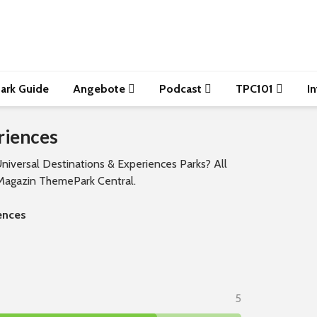
ark Guide
Angebote
Podcast
TPC101
I
riences
iversal Destinations & Experiences Parks? All
 Magazin ThemePark Central.
ences
5