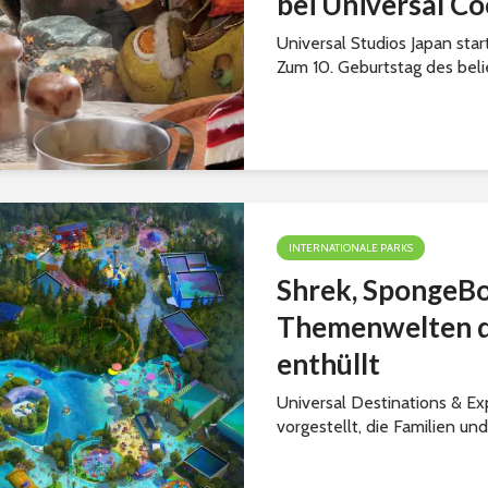
bei Universal Co
Universal Studios Japan star
Zum 10. Geburtstag des belie
INTERNATIONALE PARKS
Shrek, SpongeBo
Themenwelten de
enthüllt
Universal Destinations & Ex
vorgestellt, die Familien und