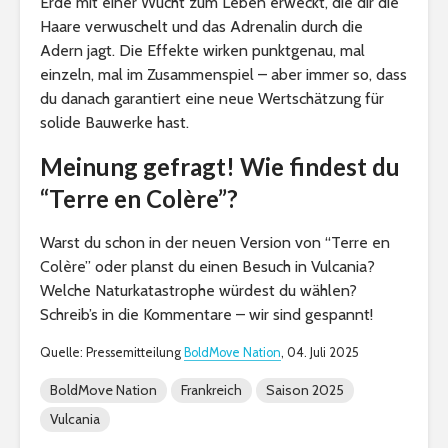
Erde mit einer Wucht zum Leben erweckt, die dir die
Haare verwuschelt und das Adrenalin durch die
Adern jagt. Die Effekte wirken punktgenau, mal
einzeln, mal im Zusammenspiel – aber immer so, dass
du danach garantiert eine neue Wertschätzung für
solide Bauwerke hast.
Meinung gefragt! Wie findest du
“Terre en Colère”?
Warst du schon in der neuen Version von “Terre en
Colère” oder planst du einen Besuch in Vulcania?
Welche Naturkatastrophe würdest du wählen?
Schreib’s in die Kommentare – wir sind gespannt!
Quelle: Pressemitteilung
BoldMove Nation
, 04. Juli 2025
BoldMove Nation
Frankreich
Saison 2025
Vulcania