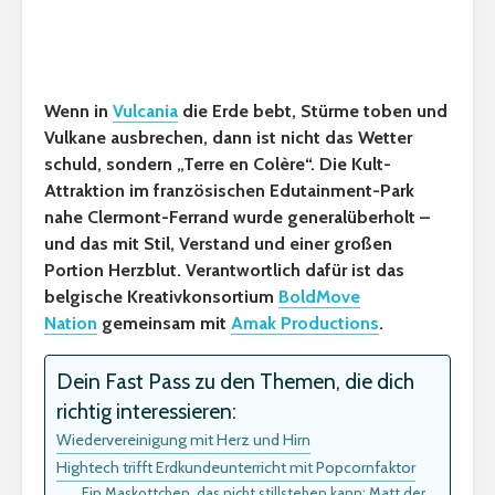
Wenn in
Vulcania
die Erde bebt, Stürme toben und
Vulkane ausbrechen, dann ist nicht das Wetter
schuld, sondern „Terre en Colère“. Die Kult-
Attraktion im französischen Edutainment-Park
nahe Clermont-Ferrand wurde generalüberholt –
und das mit Stil, Verstand und einer großen
Portion Herzblut. Verantwortlich dafür ist das
belgische Kreativkonsortium
BoldMove
Nation
gemeinsam mit
Amak Productions
.
Dein Fast Pass zu den Themen, die dich
richtig interessieren:
Wiedervereinigung mit Herz und Hirn
Hightech trifft Erdkundeunterricht mit Popcornfaktor
Ein Maskottchen, das nicht stillstehen kann: Matt der