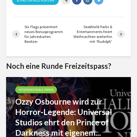
SCHAU DIR ALLE POSTS AN
Six Flags präsentiert
SeaWorld Parks &
neues Bonusprogramm
Entertainments feiert
für Jahreskarten
Weihnachten weiterhin
Besitzer
mit “Rudolph”
Noch eine Runde Freizeitspass?
INTERNATIONALE PARKS
Ozzy Osbourne wird zur
Horror-Legende: Universal
Studios ehrt den Prince of
Darkness mit eigenem...