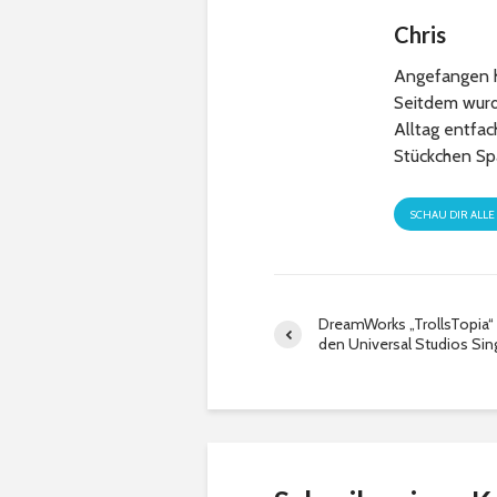
Chris
Angefangen h
Seitdem wurde
Alltag entfa
Stückchen Sp
SCHAU DIR ALLE
DreamWorks „TrollsTopia“ 
den Universal Studios Si