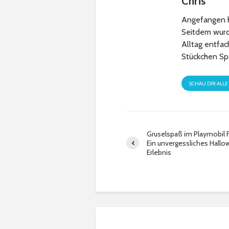
Chris
Angefangen h
Seitdem wurde
Alltag entfa
Stückchen Sp
SCHAU DIR ALLE
Gruselspaß im Playmobil F
Ein unvergessliches Hall
Erlebnis