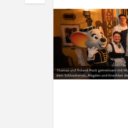
Thomas und Roland Mack gemeinsam mit Wolfgan
dem Schlossherren, Mägden und Knechten des