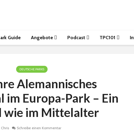
ark Guide
Angebote
Podcast
TPC101
I
DEUTSCHE PARKS
hre Alemannisches
l im Europa-Park – Ein
wie im Mittelalter
Chris
Schreibe einen Kommentar