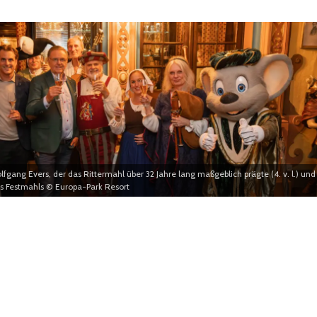
g Evers, der das Rittermahl über 32 Jahre lang maßgeblich prägte (4. v. l.) und
 Festmahls © Europa-Park Resort