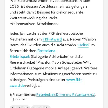
Mio. Euro umfassenden Investitionsplans “Vision
2025” ist dessen Abschluss mehr als gelungen
und steht damit Beispiel für diekonsequente
Weiterentwicklung des Parks
mit innovativen Attraktionen.
Jedes Jahr zeichnet der FKF drei europäische
Neuheiten mit dem
FKF-Award
aus. Neben “Mission
Bermudes” wurden auch die Achterbahn “
Helios
” im
österreichischen
Fantasiana
Erlebnispark
(Kategorie Achterbahn) und die
Riesenschaukel “Phantom” von Schausteller Willy
Ordelman (Kategorie mobile Anlage) geehrt. Weitere
Informationen zum Abstimmungsverfahren sowie zu
bisherigen Preisträgern sind unter
www.fkf-
award.de
verfügbar.
© Pressemitteilung
Freundeskreis Kirmes und Freizeitparks e.V.
,
11. Juni 2026