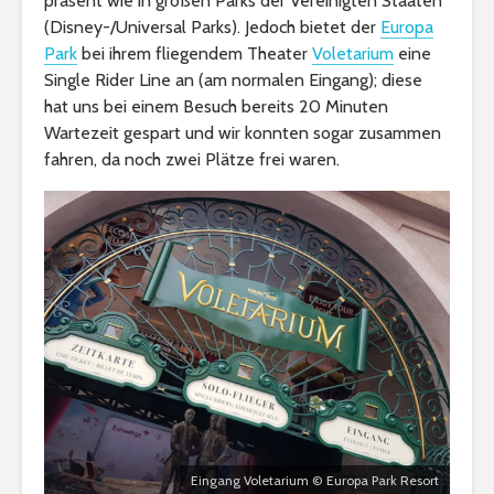
präsent wie in großen Parks der Vereinigten Staaten
(Disney-/Universal Parks). Jedoch bietet der
Europa
Park
bei ihrem fliegendem Theater
Voletarium
eine
Single Rider Line an (am normalen Eingang); diese
hat uns bei einem Besuch bereits 20 Minuten
Wartezeit gespart und wir konnten sogar zusammen
fahren, da noch zwei Plätze frei waren.
Eingang Voletarium © Europa Park Resort