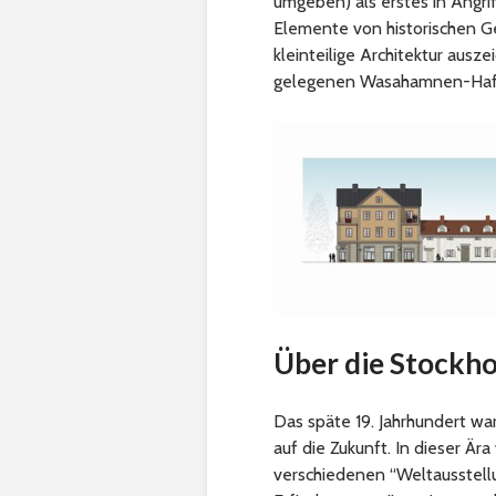
umgeben) als erstes in Ang
Elemente von historischen Ge
kleinteilige Architektur ausz
gelegenen Wasahamnen-Haf
Über die Stockh
Das späte 19. Jahrhundert 
auf die Zukunft. In dieser Ä
verschiedenen “Weltausstel