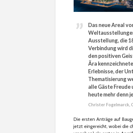
Das neue Areal von
Weltausstellungen 
Ausstellung, die 1
Verbindung wird di
den positiven Geis
Ära kennzeichnete.
Erlebnisse, der U
Thematisierung wer
alle Gäste Freude
heute mehr denn j
Christer Fogelmarck, 
Die ersten Anträge auf Baug
jetzt eingereicht, wobei die