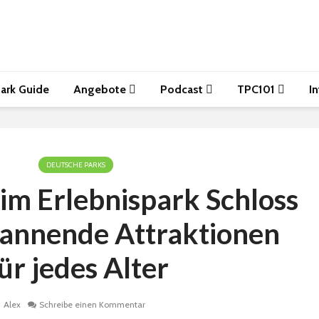
ark Guide
Angebote
Podcast
TPC101
I
DEUTSCHE PARKS
im Erlebnispark Schloss
pannende Attraktionen
ür jedes Alter
Alex
Schreibe einen Kommentar