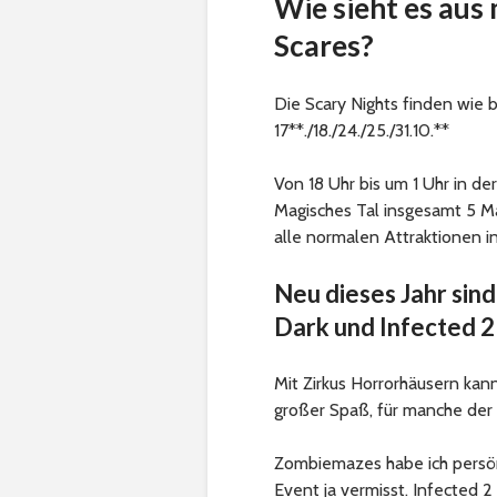
Wie sieht es aus
Scares?
Die Scary Nights finden wie 
17**./18./24./25./31.10.**
Von 18 Uhr bis um 1 Uhr in d
Magisches Tal insgesamt 5 Ma
alle normalen Attraktionen 
Neu dieses Jahr sind
Dark und Infected 2
Mit Zirkus Horrorhäusern kan
großer Spaß, für manche der
Zombiemazes habe ich persön
Event ja vermisst. Infected 2