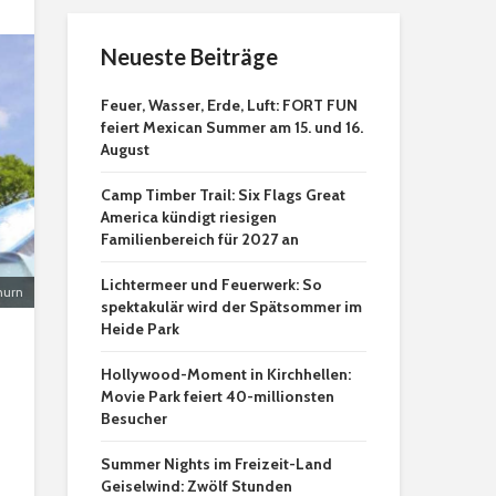
Neueste Beiträge
Feuer, Wasser, Erde, Luft: FORT FUN
feiert Mexican Summer am 15. und 16.
August
Camp Timber Trail: Six Flags Great
America kündigt riesigen
Familienbereich für 2027 an
Lichtermeer und Feuerwerk: So
hurn
spektakulär wird der Spätsommer im
Heide Park
Hollywood-Moment in Kirchhellen:
Movie Park feiert 40-millionsten
Besucher
Summer Nights im Freizeit-Land
Geiselwind: Zwölf Stunden