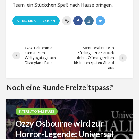
Team, ein Stückchen Spaß nach Hause bringen.
SCHAU DIR ALLE POSTS AN
700 Teilnehmer
Sommerabende in
kamen zum
Efteling – Freizeitpark
Weltyogatag nach
dehnt Öffnungszeiten
Disneyland Paris
bis in den späten Abend
aus
Noch eine Runde Freizeitspass?
INTERNATIONALE PARKS
Ozzy Osbourne wird zur
Horror-Legende: Universal