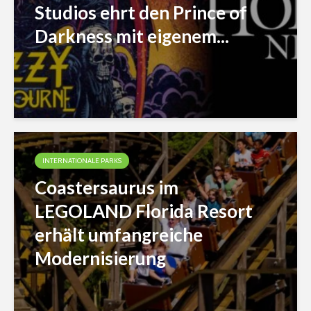
Studios ehrt den Prince of
Darkness mit eigenem...
INTERNATIONALE PARKS
Coastersaurus im
LEGOLAND Florida Resort
erhält umfangreiche
Modernisierung