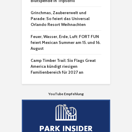
Blutspende in Tripsdrill
Grinchmas, Zaubererwelt und
Parade: So feiert das Universal
Orlando Resort Weihnachten
Feuer, Wasser, Erde, Luft: FORT FUN
feiert Mexican Summer am 15. und 16.
August
Camp Timber Trail: Six Flags Great
America kündigt riesigen
Familienbereich für 2027 an
YouTube Empfehlung