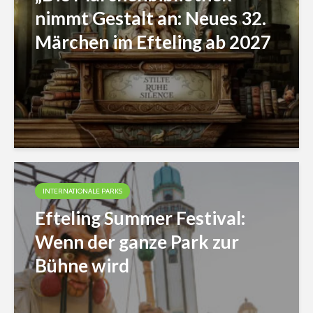
nimmt Gestalt an: Neues 32.
Märchen im Efteling ab 2027
INTERNATIONALE PARKS
Efteling Summer Festival:
Wenn der ganze Park zur
Bühne wird