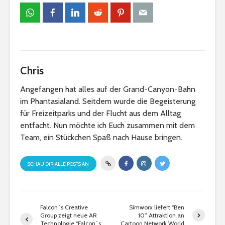
Chris
Angefangen hat alles auf der Grand-Canyon-Bahn
im Phantasialand. Seitdem wurde die Begeisterung
für Freizeitparks und der Flucht aus dem Alltag
entfacht. Nun möchte ich Euch zusammen mit dem
Team, ein Stückchen Spaß nach Hause bringen.
SCHAU DIR ALLE POSTS AN
Falcon´s Creative
Simworx liefert “Ben
Group zeigt neue AR
10” Attraktion an
Technologie “Falcon´s
Cartoon Network World