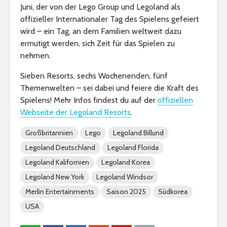
Juni, der von der Lego Group und Legoland als
offizieller Internationaler Tag des Spielens gefeiert
wird – ein Tag, an dem Familien weltweit dazu
ermutigt werden, sich Zeit für das Spielen zu
nehmen.
Sieben Resorts, sechs Wochenenden, fünf
Themenwelten – sei dabei und feiere die Kraft des
Spielens! Mehr Infos findest du auf der
offiziellen
Webseite der Legoland Resorts
.
Großbritannien
Lego
Legoland Billund
Legoland Deutschland
Legoland Florida
Legoland Kalifornien
Legoland Korea
Legoland New York
Legoland Windsor
Merlin Entertainments
Saison 2025
Südkorea
USA