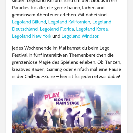
sieben Legoland Resorts rund um den Globus in ein
Paradies für alle, die gerne bauen, lachen und
gemeinsam Abenteuer erleben. Mit dabei sind
Legoland Billund
,
Legoland Kalifornien
,
Legoland
Deutschland
,
Legoland Florida
,
Legoland Korea
,
Legoland New York
und
Legoland Windsor
.
Jedes Wochenende im Mai kannst du beim Lego
Festival in fünf interaktiven Themenbereichen die
grenzenlose Magie des Spielens erleben. Ob Tanzen,
kreatives Bauen, Gaming oder einfach mal eine Pause
in der Chill-out-Zone – hier ist für jeden etwas dabei!