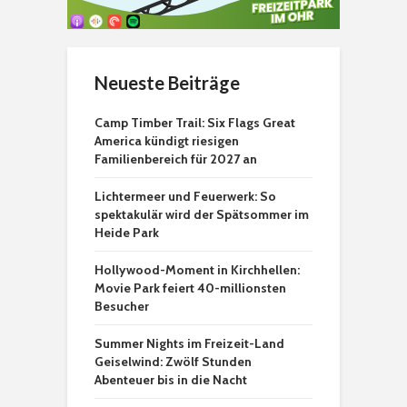
Neueste Beiträge
Camp Timber Trail: Six Flags Great
America kündigt riesigen
Familienbereich für 2027 an
Lichtermeer und Feuerwerk: So
spektakulär wird der Spätsommer im
Heide Park
Hollywood-Moment in Kirchhellen:
Movie Park feiert 40-millionsten
Besucher
Summer Nights im Freizeit-Land
Geiselwind: Zwölf Stunden
Abenteuer bis in die Nacht