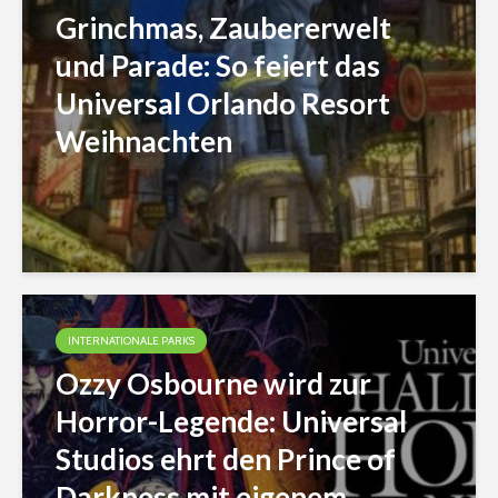
Grinchmas, Zaubererwelt
und Parade: So feiert das
Universal Orlando Resort
Weihnachten
INTERNATIONALE PARKS
Ozzy Osbourne wird zur
Horror-Legende: Universal
Studios ehrt den Prince of
Darkness mit eigenem...