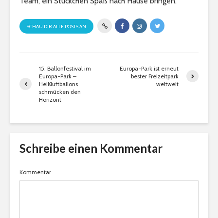
Team, ein Stückchen Spaß nach Hause bringen.
SCHAU DIR ALLE POSTS AN
15. Ballonfestival im
Europa-Park ist erneut
Europa-Park –
bester Freizeitpark
Heißluftballons
weltweit
schmücken den
Horizont
Schreibe einen Kommentar
Kommentar