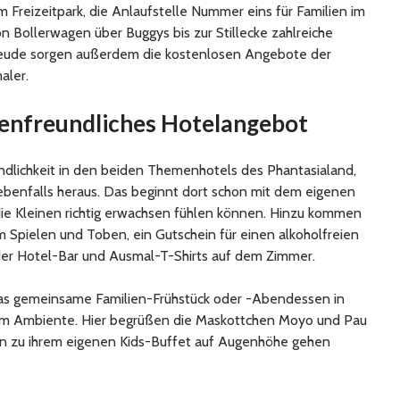
m Freizeitpark, die Anlaufstelle Nummer eins für Familien im
on Bollerwagen über Buggys bis zur Stillecke zahlreiche
Freude sorgen außerdem die kostenlosen Angebote der
aler.
ienfreundliches Hotelangebot
ndlichkeit in den beiden Themenhotels des Phantasialand,
ebenfalls heraus. Das beginnt dort schon mit dem eigenen
 die Kleinen richtig erwachsen fühlen können. Hinzu kommen
m Spielen und Toben, ein Gutschein für einen alkoholfreien
der Hotel-Bar und Ausmal-T-Shirts auf dem Zimmer.
 das gemeinsame Familien-Frühstück oder -Abendessen in
hem Ambiente. Hier begrüßen die Maskottchen Moyo und Pau
nen zu ihrem eigenen Kids-Buffet auf Augenhöhe gehen