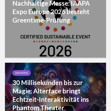
Nachhaltige Messe: IAAPA
Expo Europe 2026 besteht
Greentime-Prüfung
INDUSTRIE
30 Millisekunden bis zur
Magie: Alterface bringt
Echtzeit-Interaktivität ins
Phantom Theater