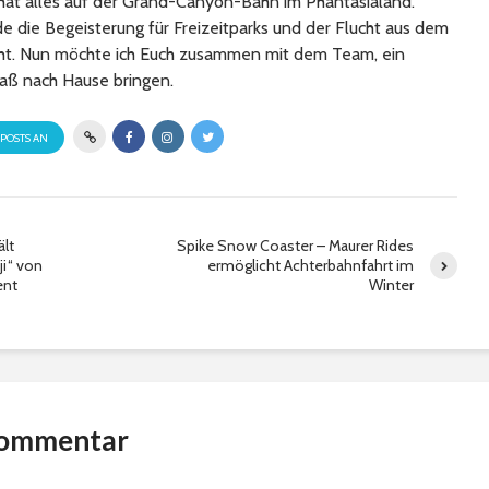
at alles auf der Grand-Canyon-Bahn im Phantasialand.
 die Begeisterung für Freizeitparks und der Flucht aus dem
cht. Nun möchte ich Euch zusammen mit dem Team, ein
aß nach Hause bringen.
 POSTS AN
ält
Spike Snow Coaster – Maurer Rides
ji“ von
ermöglicht Achterbahnfahrt im
ent
Winter
Kommentar