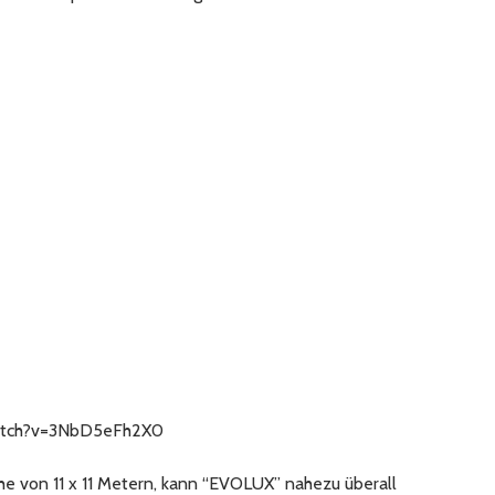
watch?v=3NbD5eFh2X0
he von 11 x 11 Metern, kann “EVOLUX” nahezu überall