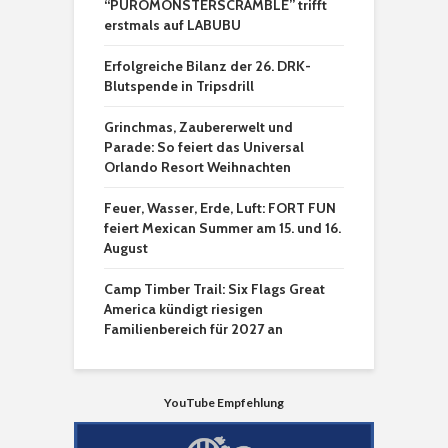
“PUROMONSTERSCRAMBLE” trifft
erstmals auf LABUBU
Erfolgreiche Bilanz der 26. DRK-
Blutspende in Tripsdrill
Grinchmas, Zaubererwelt und
Parade: So feiert das Universal
Orlando Resort Weihnachten
Feuer, Wasser, Erde, Luft: FORT FUN
feiert Mexican Summer am 15. und 16.
August
Camp Timber Trail: Six Flags Great
America kündigt riesigen
Familienbereich für 2027 an
YouTube Empfehlung